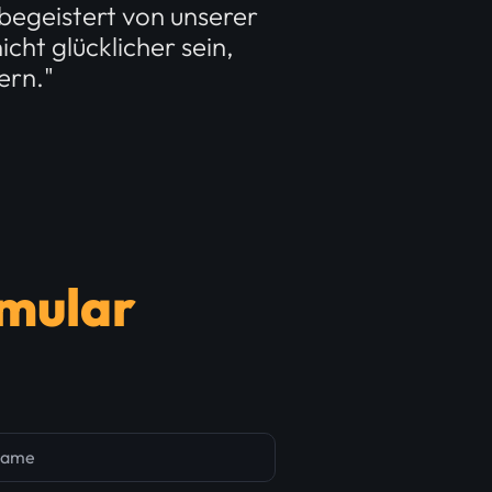
begeistert von unserer
cht glücklicher sein,
ern."
mular